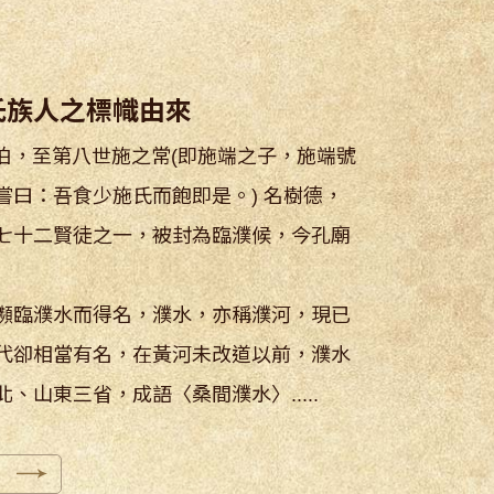
氏族人之標幟由來
至第八世施之常(即施端之子，施端號
嘗曰：吾食少施氏而飽即是。) 名樹德，
七十二賢徒之一，被封為臨濮候，今孔廟
臨濮水而得名，濮水，亦稱濮河，現已
代卻相當有名，在黃河未改道以前，濮水
、山東三省，成語〈桑間濮水〉.....