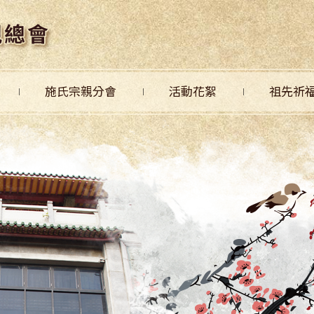
施氏宗親分會
活動花絮
祖先祈