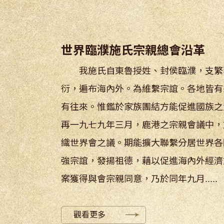
世界臨濮施氏宗親總會沿革
我施氏自東魯授姓、封侯臨濮，支繁
衍，遍布海內外。為維繫宗誼。各地皆有
有往來。惟鑑於家族團結方能促進國族之
再一九七九年三月，鹿港之宗親會議中，
織世界會之議。期能擴大聯繫分居世界各
強宗誼，發揚祖德，藉以促進海內外經濟
案獲得與會宗親同意，乃於同年九月.....
觀看更多