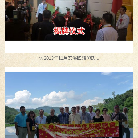
❀2013年11月安溪臨濮施氏...