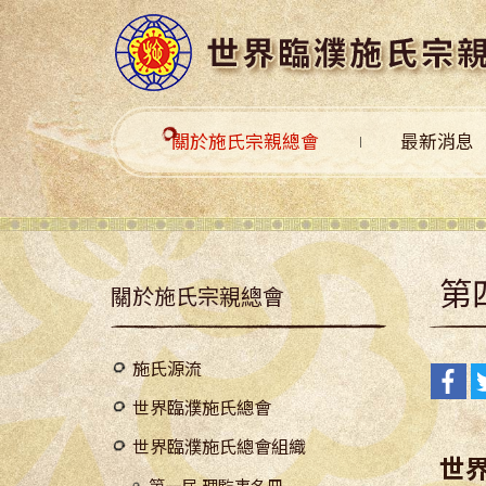
關於施氏宗親總會
最新消息
第
關於施氏宗親總會
施氏源流
世界臨濮施氏總會
世界臨濮施氏總會組織
世