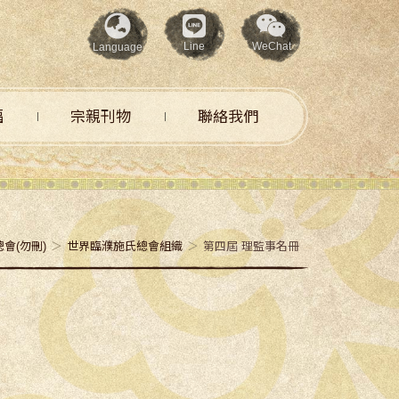
Line
WeChat
Language
福
宗親刊物
聯絡我們
會(勿刪)
世界臨濮施氏總會組織
第四屆 理監事名冊