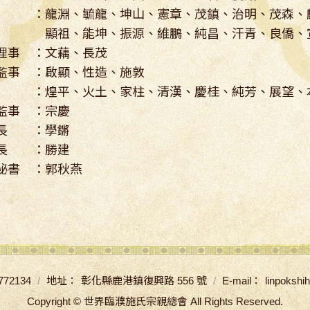
 ：龍淵、毓龍、坤山、憲章、茂鎮、治明、茂森、
、能坤、振源、維鵬、純昌、汗青、良僑、宣德
理事 ：文藕、長茂
監事 ：啟顯、性造、施敦
 ：煌平、火土、家柱、清漢、慶桂、純芳、展望、
監事 ：宗慶
長 ：學鏘
長 ：勝建
秘書 ：郭秋燕
772134
地址：
彰化縣鹿港鎮復興路 556 號
E-mail：
linpoksh
Copyright ©
世界臨濮施氏宗親總會
All Rights Reserved.