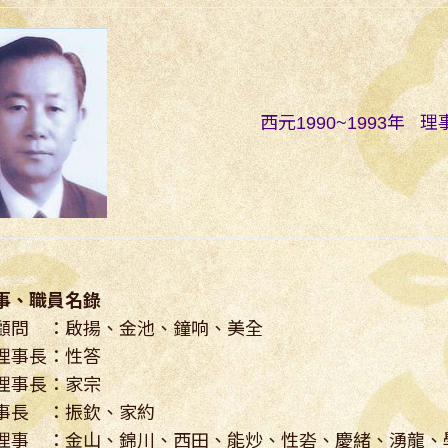
西元1990~1993年 
事、職員名錄
顧問 ：啟揚、金池、鐘响、美全
理事長：性答
理事長：家宗
事長 ：振欽、家約
理事 ：金山、錦川、西田、能炒、性沯、慶緒、湧龍、