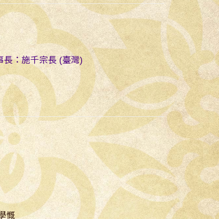
理事長：施千宗長 (臺灣)
學慨