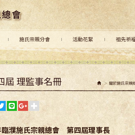
施氏宗親分會
活動花絮
祖先祈
四屆 理監事名冊
關於施氏宗親總
界臨濮施氏宗親總會 第四屆理事長