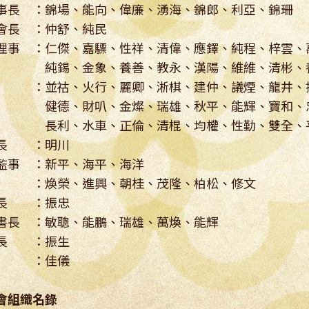
事長 ：錦場、能向、偉廉、湧海、錦郎、利亞、錦珊
會長 ：仲舒、純民
理事 ：仁傑、嘉驃、性祥、清偉、應鐸、純程、梓雲、
、金象、養善、教永、漢陽、維維、清彬、養城
 ：並祜、火行、麗卿、淅棋、建仲、議煙、龍井、
、財叭、金燦、瑞雄、秋平、能輝、寶和、忠
利、水車、正倫、清棍、均權、性勤、雙全、平
長 ：明川
監事 ：新平、海平、海洋
 ：煥榮、進興、朝桂、茂隆、柏松、修文
長 ：振忠
書長 ：敏聰、能鵬、瑞雄、萬煥、能輝
長 ：振生
書 ：佳儀
會組織名錄