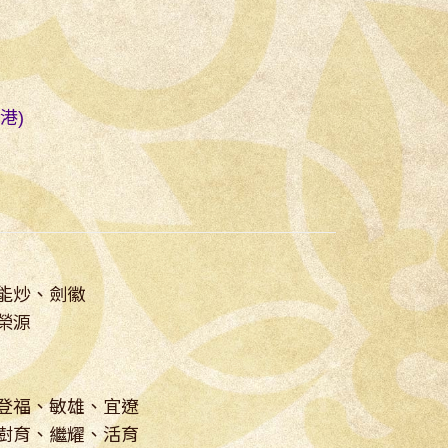
港)
能炒、劍徽
榮源
登福、敏雄、宜遼
育、繼耀、活育