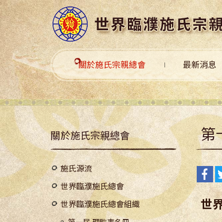
關於施氏宗親總會
最新消息
第
關於施氏宗親總會
施氏源流
世界臨濮施氏總會
世
世界臨濮施氏總會組織