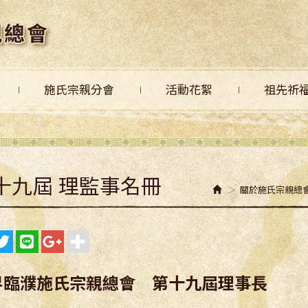
施氏宗親分會
活動花絮
祖先祈
十九屆 理監事名冊
關於施氏宗親總會
界臨濮施氏宗親總會 第十九屆理事長