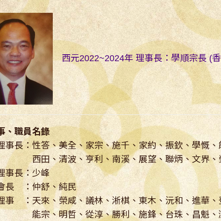
西元2022~2024年 理事長：學順宗長 (香
事、職員名錄
理事長：性答、美全、家宗、施千、家約、振欽、學慨、
田、清波、亨利、南溪、展望、聯炳、文界、
理事長：少峰
會長 ：仲舒、純民
理事 ：天來、榮咸、議林、淅棋、東木、沅和、進華、
、明哲、從淳、勝利、施鋒、台珠、昌魁、澍