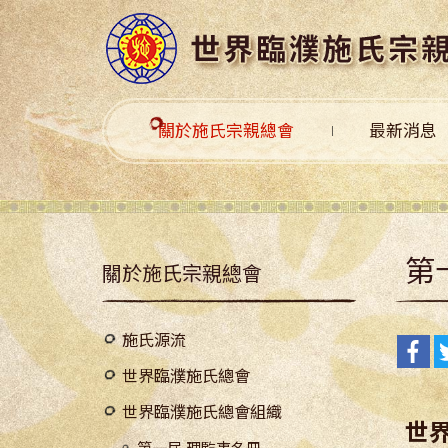
關於施氏宗親總會
最新消息
第
關於施氏宗親總會
施氏源流
世界臨濮施氏總會
世界臨濮施氏總會組織
世