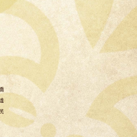
僑
雄
民