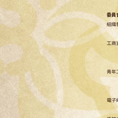
委員
組織
工商
副
青年
副
電子