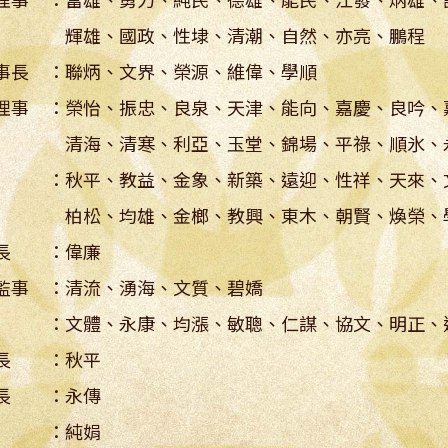
理事 ：富雄、勇力、純民、德雄、能民、江發、炳雄、
雄、國政、性埭、清潮、自然、亦亮、鵬程
事長 ：聯炳、文界、榮源、維偉、學順
理事 ：榮怡、振忠、良泉、天津、能向、嘉慶、良吟、
海、清寒、利亞、玉堂、錦場、平祿、順氷、
 ：秋平、教益、金象、新築、遠迎、性祥、天來、
、均雄、金榔、教興、東木、朝賢、煥榮、學鏘
長 ：偉廉
監事 ：清流、湧海、文質、碧嬌
 ：文體、永康、均漲、敏聰、仁謀、協文、明正、
長 ：秋平
長 ：永傳
書 ：純娟