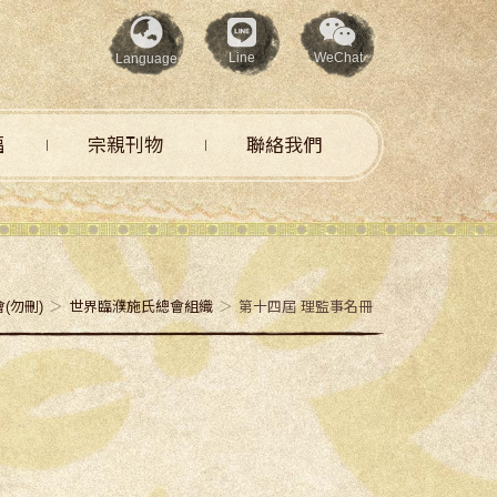
Line
WeChat
Language
福
宗親刊物
聯絡我們
(勿刪)
世界臨濮施氏總會組織
第十四屆 理監事名冊