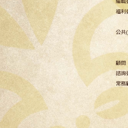
編輯
福利
公共
副
顧問
諮詢
常務
少
金
富