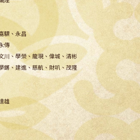
議煙
嘉驃、永昌
永傳
文川、學榮、龍現、偉城、清彬
、建進、慈航、財叭、茂隆
達雄