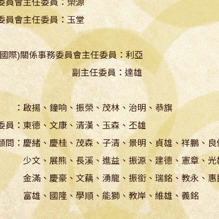
委員會主任委員：榮源
委員會主任委員：玉堂
(國際)關係事務委員會主任委員：利亞
主任委員：達雄
 ：啟揚、鐘响、振榮、茂林、治明、恭旗
委員：東德、文康、清漢、玉森、丕雄
顧問：慶緒、慶桂、茂森、子清、景明、貞雄、祥鵬、良
文、展熊、長溪、進益、振源、建德、憲章、光
滿、慶豪、文藕、湧龍、振銜、瑞銘、教永、惠
雄、國隆、學順、能獅、教岸、維雄、義銘