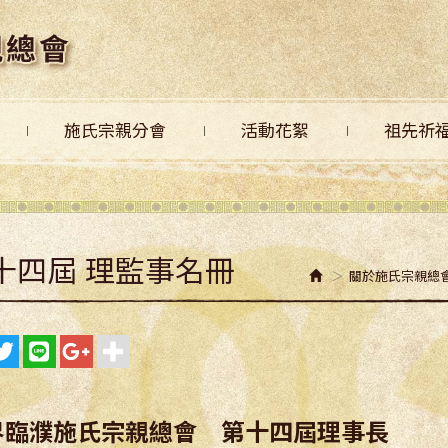
施氏宗親分會
活動花絮
祖先祈
十四屆 理監事名冊
關於施氏宗親總會
界臨濮施氏宗親總會 第十四屆理事長