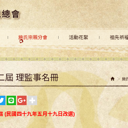
施氏宗親分會
活動花絮
祖先祈
二屆 理監事名冊
施
屆 (民國四十九年五月十九日改選)