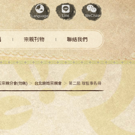
Line
WeChat
Language
福
宗親刊物
聯絡我們
氏宗親分會(勿刪)
台北施姓宗親會
第二屆 理監事名冊