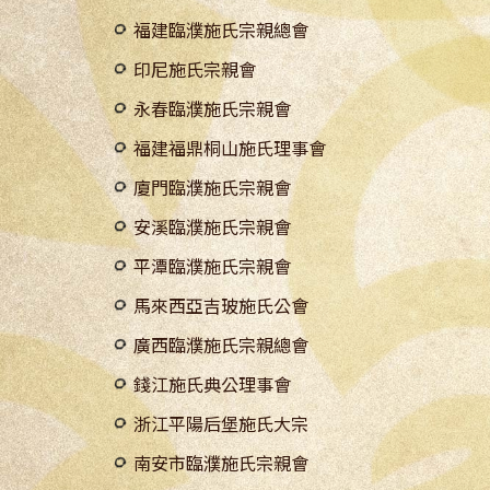
福建臨濮施氏宗親總會
印尼施氏宗親會
永春臨濮施氏宗親會
福建福鼎桐山施氏理事會
廈門臨濮施氏宗親會
安溪臨濮施氏宗親會
平潭臨濮施氏宗親會
馬來西亞吉玻施氏公會
廣西臨濮施氏宗親總會
錢江施氏典公理事會
浙江平陽后堡施氏大宗
南安市臨濮施氏宗親會