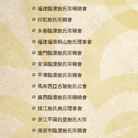
福建臨濮施氏宗親總會
印尼施氏宗親會
永春臨濮施氏宗親會
福建福鼎桐山施氏理事會
廈門臨濮施氏宗親會
安溪臨濮施氏宗親會
平潭臨濮施氏宗親會
馬來西亞吉玻施氏公會
廣西臨濮施氏宗親總會
錢江施氏典公理事會
浙江平陽后堡施氏大宗
南安市臨濮施氏宗親會