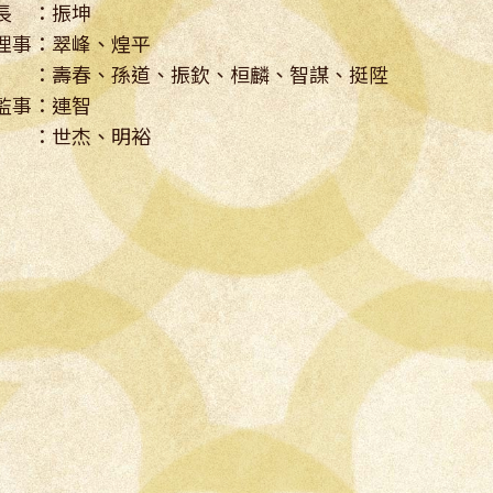
長 ：振坤
理事：翠峰、煌平
 ：壽春、孫道、振欽、桓麟、智謀、挺陞
監事：連智
 ：世杰、明裕