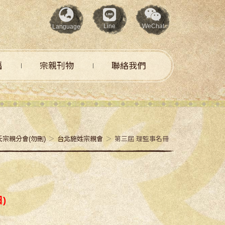
Line
WeChat
Language
福
宗親刊物
聯絡我們
氏宗親分會(勿刪)
台北施姓宗親會
第三屆 理監事名冊
)