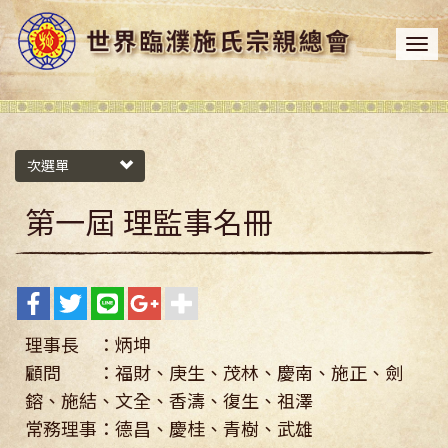
次選單
第一屆 理監事名冊
理事長 ：炳坤
顧問 ：福財、庚生、茂林、慶南、施正、劍
鎔、施結、文全、香濤、復生、祖澤
常務理事：德昌、慶桂、青樹、武雄