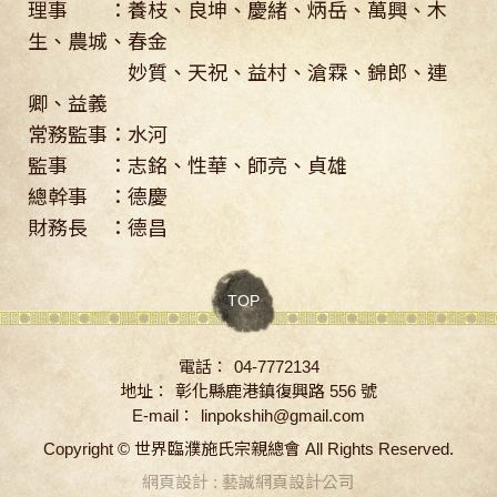
理事 ：養枝、良坤、慶緒、炳岳、萬興、木
生、農城、春金
妙質、天祝、益村、滄霖、錦郎、連
卿、益義
常務監事：水河
監事 ：志銘、性華、師亮、貞雄
總幹事 ：德慶
財務長 ：德昌
TOP
電話：
04-7772134
地址：
彰化縣鹿港鎮復興路 556 號
E-mail：
linpokshih@gmail.com
Copyright ©
世界臨濮施氏宗親總會
All Rights Reserved.
網頁設計 : 藝誠網頁設計公司