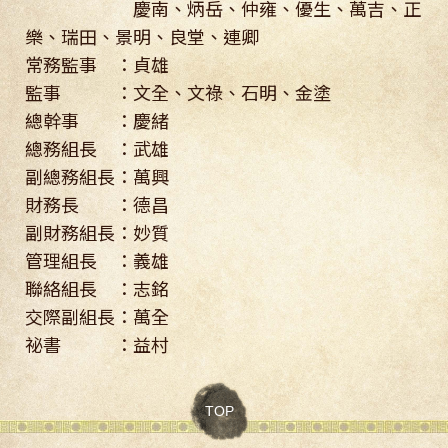
慶南、炳岳、仲雍、優生、萬吉、正
樂、瑞田、景明、良堂、連卿
常務監事 ：貞雄
監事 ：文全、文祿、石明、金塗
總幹事 ：慶緒
總務組長 ：武雄
副總務組長：萬興
財務長 ：德昌
副財務組長：妙質
管理組長 ：義雄
聯絡組長 ：志銘
交際副組長：萬全
祕書 ：益村
TOP