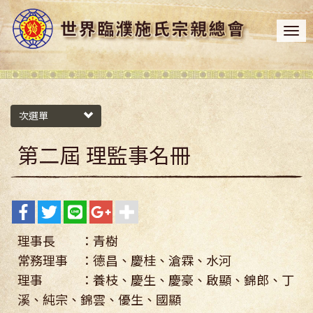
次選單
第二屆 理監事名冊
理事長 ：青樹
常務理事 ：德昌、慶桂、滄霖、水河
理事 ：養枝、慶生、慶豪、啟顯、錦郎、丁
溪、純宗、錦雲、優生、國顯