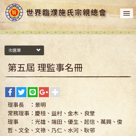
次選單
第五屆 理監事名冊
理事長 ：景明
常務理事：慶桂、益村、金木、良堂
理事 ：光雄、端田、優生、起信、萬興、俊
哲、文全、文祿、乃仁、水河、耿邨