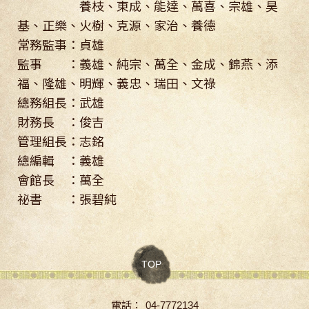
養枝、東成、能達、萬喜、宗雄、昊
基、正樂、火樹、克源、家治、養德
常務監事：貞雄
監事 ：義雄、純宗、萬全、金成、錦燕、添
福、隆雄、明輝、義忠、瑞田、文祿
總務組長：武雄
財務長 ：俊吉
管理組長：志銘
總編輯 ：義雄
會館長 ：萬全
祕書 ：張碧純
TOP
電話：
04-7772134