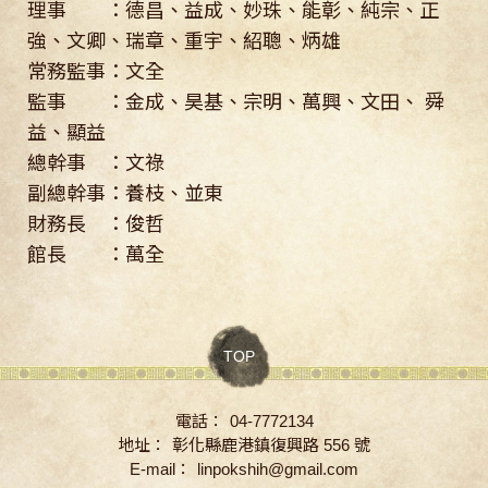
理事 ：德昌、益成、妙珠、能彰、純宗、正
強、文卿、瑞章、重宇、紹聰、炳雄
常務監事：文全
監事 ：金成、昊基、宗明、萬興、文田、 舜
益、顯益
總幹事 ：文祿
副總幹事：養枝、並東
財務長 ：俊哲
館長 ：萬全
TOP
電話：
04-7772134
地址：
彰化縣鹿港鎮復興路 556 號
E-mail：
linpokshih@gmail.com