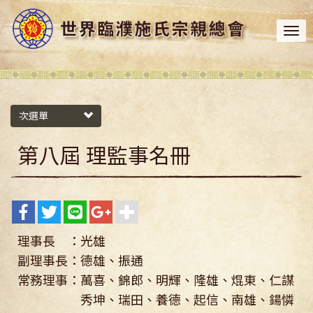
次選單
第八屆 理監事名冊
理事長 ：光雄
副理事長：德雄、振通
常務理事：萬喜、錦郎、明輝、隆雄、焜東、仁謀
秀坤、瑞田、養德、起信、南雄、鍚憐